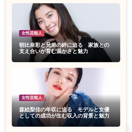
女性芸能人
朝比奈彩と兄弟の絆に迫る 家族との
支え合いが育む温かさと魅力
女性芸能人
森絵梨佳の年収に迫る モデルと女優
としての成功が生む収入の背景と魅力