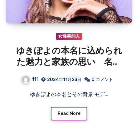
女性芸能人
ゆきぽよの本名に込められ
た魅力と家族の思い 名前
が形作る個性と親しみやす
111
2024年11月23日
0
コメント
さ
ゆきぽよの本名とその背景 モデ…
Read More