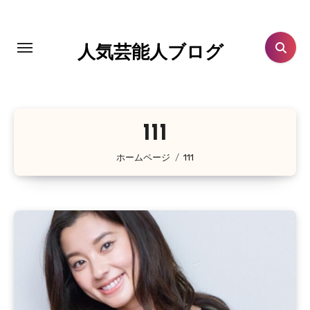
コ
ン
テ
人気芸能人ブログ
ン
ツ
に
ス
111
キ
ホームページ
111
ッ
プ