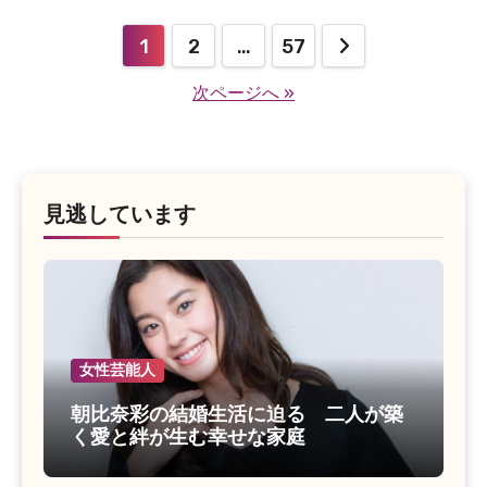
投
1
2
…
57
稿
次ページへ »
の
ペ
ー
見逃しています
ジ
送
り
女性芸能人
朝比奈彩の結婚生活に迫る 二人が築
く愛と絆が生む幸せな家庭