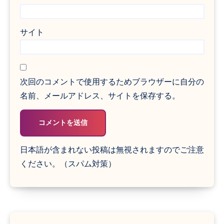
サイト
次回のコメントで使用するためブラウザーに自分の
名前、メールアドレス、サイトを保存する。
日本語が含まれない投稿は無視されますのでご注意
ください。（スパム対策）