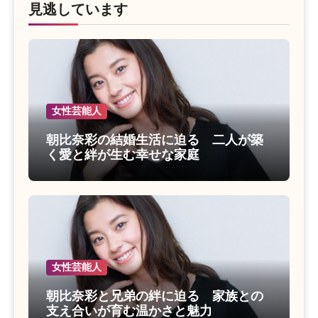
見逃しています
女性芸能人
朝比奈彩の結婚生活に迫る 二人が築
く愛と絆が生む幸せな家庭
女性芸能人
朝比奈彩と兄弟の絆に迫る 家族との
支え合いが育む温かさと魅力