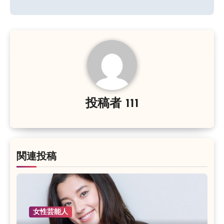
ビ
ゲ
ー
シ
ョ
ン
投稿者
111
関連投稿
女性芸能人