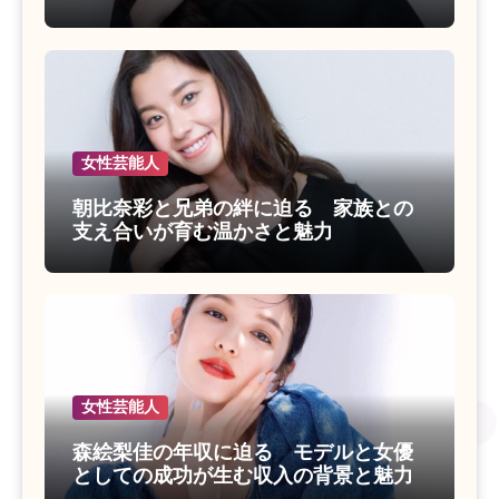
女性芸能人
朝比奈彩と兄弟の絆に迫る 家族との
支え合いが育む温かさと魅力
女性芸能人
森絵梨佳の年収に迫る モデルと女優
としての成功が生む収入の背景と魅力