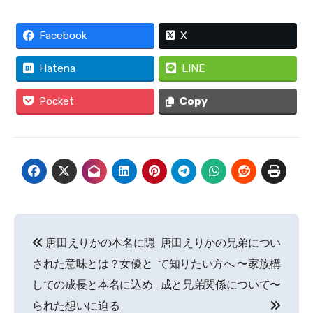
Facebook
X
Hatena
LINE
Pocket
Copy
投
唐田えりかの本名に隠
唐田えりかの兄弟につい
稿
された意味とは？女優と
て知りたい方へ 〜家族構
ナ
しての成長と本名に込め
成と兄弟関係について〜
られた想いに迫る