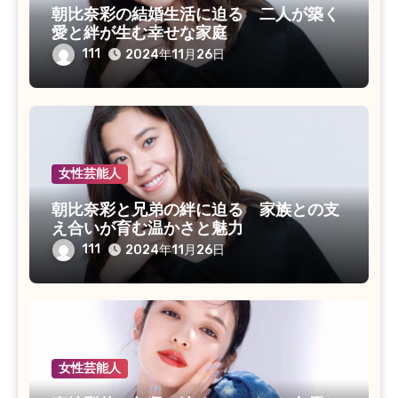
朝比奈彩の結婚生活に迫る 二人が築く
愛と絆が生む幸せな家庭
111
2024年11月26日
女性芸能人
朝比奈彩と兄弟の絆に迫る 家族との支
え合いが育む温かさと魅力
111
2024年11月26日
女性芸能人