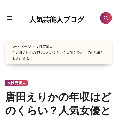
コ
ン
テ
人気芸能人ブログ
ン
ツ
に
ホームページ
女性芸能人
ス
唐田えりかの年収はどのくらい？人気女優としての活躍と
キ
収入に迫る
ッ
プ
女性芸能人
唐田えりかの年収はど
のくらい？人気女優と